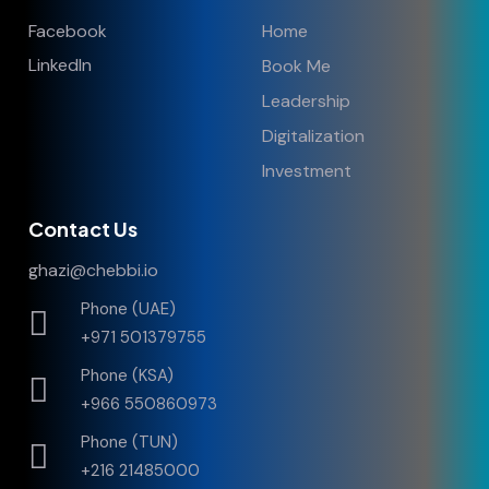
Facebook
Home
LinkedIn
Book Me
Leadership
Digitalization
Investment
Contact Us
ghazi@chebbi.io
Phone (UAE)
+971 501379755
Phone (KSA)
+966 550860973
Phone (TUN)
+216 21485000