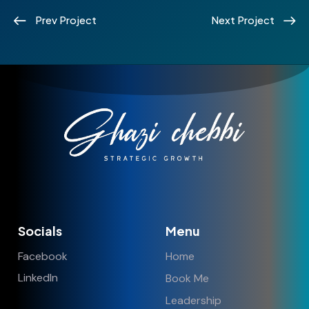
Prev Project
Next Project
Socials
Menu
Facebook
Home
LinkedIn
Book Me
Leadership