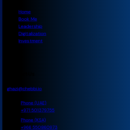
Home
Book Me
Leadership
Digitalization
Investment
Contact Us
ghazi@chebbi.io
Phone (UAE)
+971 501379755
Phone (KSA)
+966 550860973