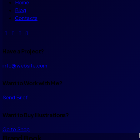
Home
Blog
Contacts
Have a Project?
info@website.com
Want to Work with Me?
Send Brief
Want to Buy Illustrations?
Go to Shop
Brand Book