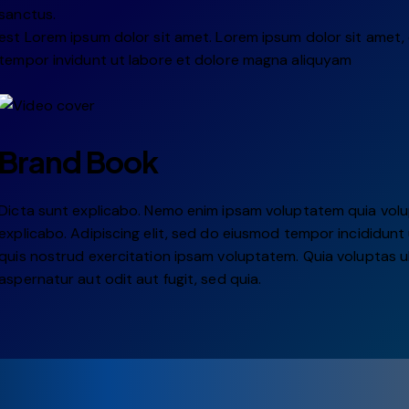
sanctus.
est Lorem ipsum dolor sit amet. Lorem ipsum dolor sit amet
tempor invidunt ut labore et dolore magna aliquyam
Brand Book
Dicta sunt explicabo. Nemo enim ipsam voluptatem quia volupt
explicabo. Adipiscing elit, sed do eiusmod tempor incididunt
quis nostrud exercitation ipsam voluptatem. Quia voluptas 
aspernatur aut odit aut fugit, sed quia.