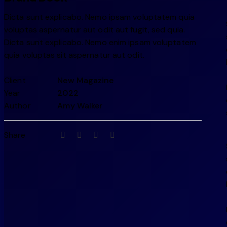
Dicta sunt explicabo. Nemo ipsam voluptatem quia
voluptas aspernatur aut odit aut fugit, sed quia.
Dicta sunt explicabo. Nemo enim ipsam voluptatem
quia voluptas sit aspernatur aut odit.
Client
New Magazine
Year
2022
Author
Amy Walker
Share